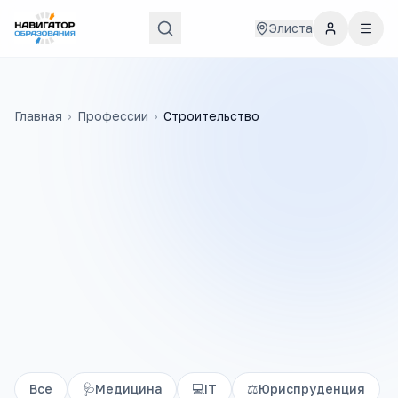
Элиста
Главная
›
Профессии
›
Строительство
Все
🩺
Медицина
💻
IT
⚖️
Юриспруденция