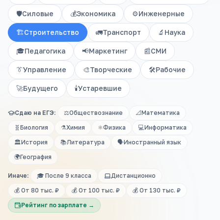
🛡️
Силовые
💰
Экономика
⚙️
Инженерные
🏗️
Строительство
🚛
Транспорт
🔬
Наука
🎓
Педагогика
📢
Маркетинг
📰
СМИ
👔
Управление
🎨
Творческие
🛠️
Рабочие
🚀
Будущего
🕯️
Устаревшие
Сдаю на ЕГЭ:
⚖️
Обществознание
📐
Математика
🧬
Биология
⚗️
Химия
⚛️
Физика
💻
Информатика
🏛️
История
📚
Литература
🗣️
Иностранный язык
🌍
География
Иначе:
🎓 После 9 класса
Дистанционно
💰 От 80 тыс. ₽
💰 От 100 тыс. ₽
💰 От 130 тыс. ₽
Рейтинг по зарплате →