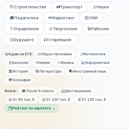
🏗️
Строительство
🚛
Транспорт
🔬
Наука
🎓
Педагогика
📢
Маркетинг
📰
СМИ
👔
Управление
🎨
Творческие
🛠️
Рабочие
🚀
Будущего
🕯️
Устаревшие
Сдаю на ЕГЭ:
⚖️
Обществознание
📐
Математика
🧬
Биология
⚗️
Химия
⚛️
Физика
💻
Информатика
🏛️
История
📚
Литература
🗣️
Иностранный язык
🌍
География
Иначе:
🎓 После 9 класса
Дистанционно
💰 От 80 тыс. ₽
💰 От 100 тыс. ₽
💰 От 130 тыс. ₽
Рейтинг по зарплате →