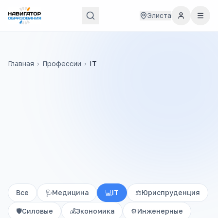
Элиста
Главная
›
Профессии
›
IT
Все
🩺
Медицина
💻
IT
⚖️
Юриспруденция
🛡️
Силовые
💰
Экономика
⚙️
Инженерные