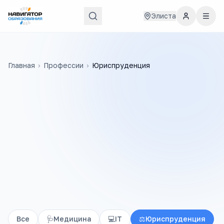
Элиста
Главная
›
Профессии
›
Юриспруденция
Все
🩺
Медицина
💻
IT
⚖️
Юриспруденция