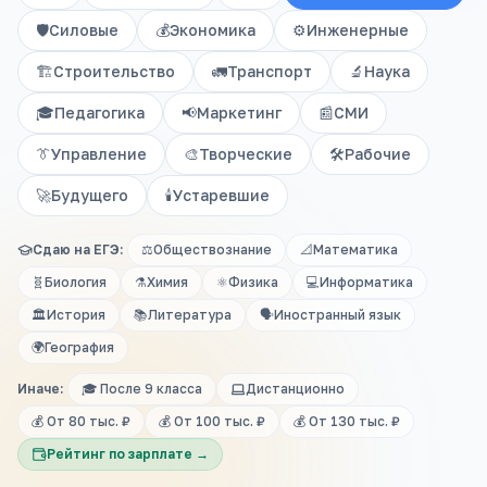
🛡️
Силовые
💰
Экономика
⚙️
Инженерные
🏗️
Строительство
🚛
Транспорт
🔬
Наука
🎓
Педагогика
📢
Маркетинг
📰
СМИ
👔
Управление
🎨
Творческие
🛠️
Рабочие
🚀
Будущего
🕯️
Устаревшие
Сдаю на ЕГЭ:
⚖️
Обществознание
📐
Математика
🧬
Биология
⚗️
Химия
⚛️
Физика
💻
Информатика
🏛️
История
📚
Литература
🗣️
Иностранный язык
🌍
География
Иначе:
🎓 После 9 класса
Дистанционно
💰 От 80 тыс. ₽
💰 От 100 тыс. ₽
💰 От 130 тыс. ₽
Рейтинг по зарплате →