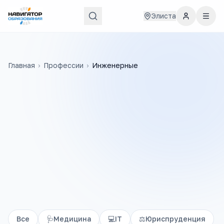
Элиста
Главная
›
Профессии
›
Инженерные
Все
🩺
Медицина
💻
IT
⚖️
Юриспруденция