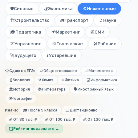
🛡️
Силовые
💰
Экономика
⚙️
Инженерные
🏗️
Строительство
🚛
Транспорт
🔬
Наука
🎓
Педагогика
📢
Маркетинг
📰
СМИ
👔
Управление
🎨
Творческие
🛠️
Рабочие
🚀
Будущего
🕯️
Устаревшие
Сдаю на ЕГЭ:
⚖️
Обществознание
📐
Математика
🧬
Биология
⚗️
Химия
⚛️
Физика
💻
Информатика
🏛️
История
📚
Литература
🗣️
Иностранный язык
🌍
География
Иначе:
🎓 После 9 класса
Дистанционно
💰 От 80 тыс. ₽
💰 От 100 тыс. ₽
💰 От 130 тыс. ₽
Рейтинг по зарплате →