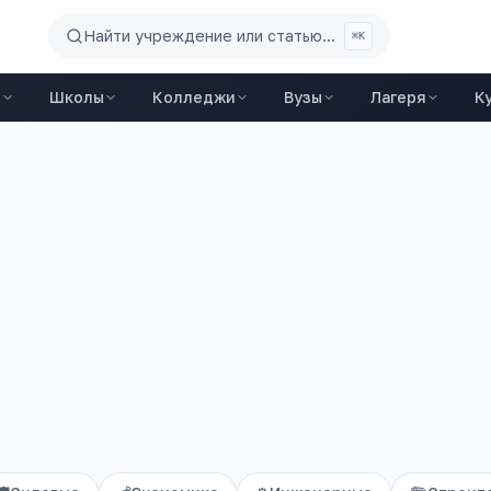
Найти учреждение или статью...
⌘K
ы
Школы
Колледжи
Вузы
Лагеря
К