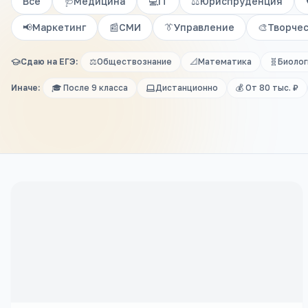
Все
🩺
Медицина
💻
IT
⚖️
Юриспруденция
📢
Маркетинг
📰
СМИ
👔
Управление
🎨
Творче
Сдаю на ЕГЭ:
⚖️
Обществознание
📐
Математика
🧬
Биолог
Иначе:
🎓 После 9 класса
Дистанционно
💰 От 80 тыс. ₽