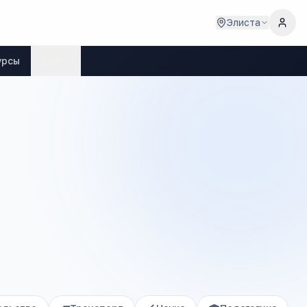
Элиста
урсы
Ещё