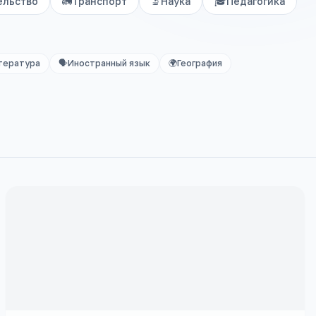
ельство
🚛
Транспорт
🔬
Наука
🎓
Педагогика
тература
🗣️
Иностранный язык
🌍
География