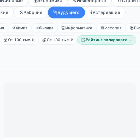
🛡️
Силовые
💰
Экономика
⚙️
Инженерные
🏗️
Строит
ские
🛠️
Рабочие
🚀
Будущего
🕯️
Устаревшие
ия
⚗️
Химия
⚛️
Физика
💻
Информатика
🏛️
История
📚
Ли
💰 От 100 тыс. ₽
💰 От 130 тыс. ₽
Рейтинг по зарплате →