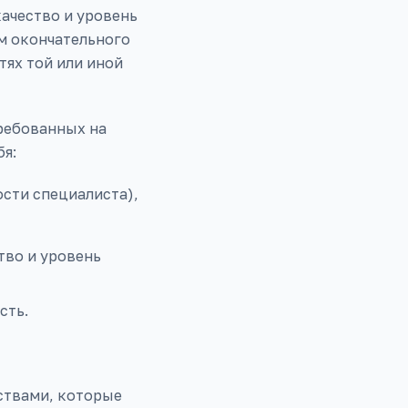
качество и уровень
м окончательного
ях той или иной
ребованных на
бя:
сти специалиста),
тво и уровень
сть.
ствами, которые