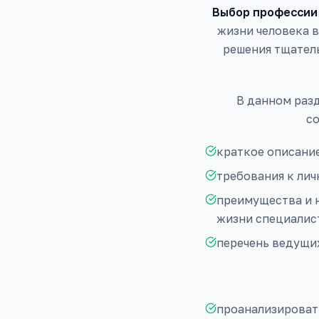
Выбор профессии
жизни человека 
решения тщател
В данном раз
со
краткое описание
требования к ли
преимущества и н
жизни специалист
перечень ведущи
проанализировать