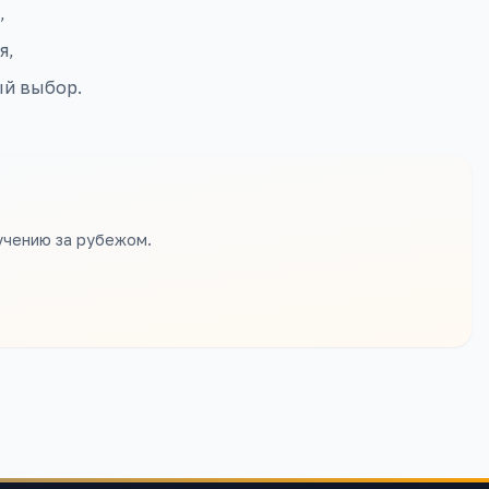
,
я,
ый выбор.
учению за рубежом.