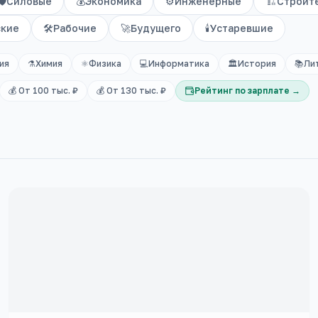
🛡️
Силовые
💰
Экономика
⚙️
Инженерные
🏗️
Строит
ские
🛠️
Рабочие
🚀
Будущего
🕯️
Устаревшие
ия
⚗️
Химия
⚛️
Физика
💻
Информатика
🏛️
История
📚
Ли
💰 От 100 тыс. ₽
💰 От 130 тыс. ₽
Рейтинг по зарплате →