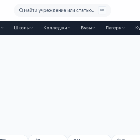
Найти учреждение или статью...
⌘K
ы
Школы
Колледжи
Вузы
Лагеря
К