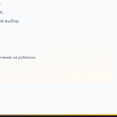
,
я,
ый выбор.
учению за рубежом.