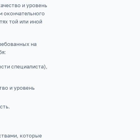
качество и уровень
м окончательного
ях той или иной
ребованных на
бя:
сти специалиста),
тво и уровень
сть.
ствами, которые