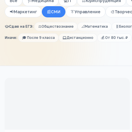
Все
🩺
Медицина
💻
IT
⚖️
Юриспруденция
📢
Маркетинг
📰
СМИ
👔
Управление
🎨
Творче
Сдаю на ЕГЭ:
⚖️
Обществознание
📐
Математика
🧬
Биолог
Иначе:
🎓 После 9 класса
Дистанционно
💰 От 80 тыс. ₽