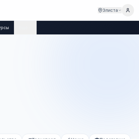
Элиста
урсы
Ещё