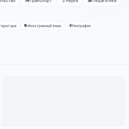
ельство
🚛
Транспорт
🔬
Наука
🎓
Педагогика
тература
🗣️
Иностранный язык
🌍
География