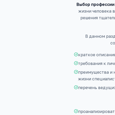
Выбор профессии
жизни человека 
решения тщател
В данном раз
со
краткое описание
требования к ли
преимущества и н
жизни специалист
перечень ведущи
проанализировать