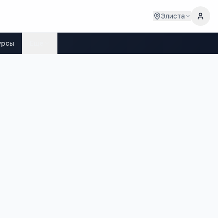
Элиста
урсы
Ещё