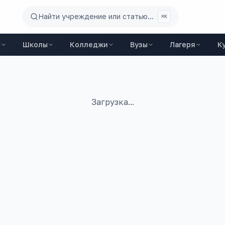
Найти учреждение или статью...
⌘K
ы
Школы
Колледжи
Вузы
Лагеря
К
Загрузка...