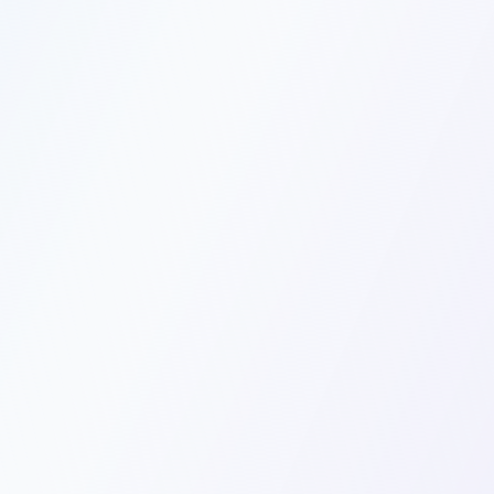
Гос-данные о праве вести образование — диплом гособразца
Открыть сравнение
ПРИМЕР ТАБЛИЦЫ
3 из 5 выбраны
Критерий
Вуз А
Вуз Б
Вуз В
Средний балл ЕГЭ
78
71
65
Рейтинг и отзывы
4.6 · 234
4.2 · 56
3.9 · 18
от 184
от 240
от 320 т
Стоимость и бюджет
т ₽
т ₽
₽
Лицензия и аккредитация