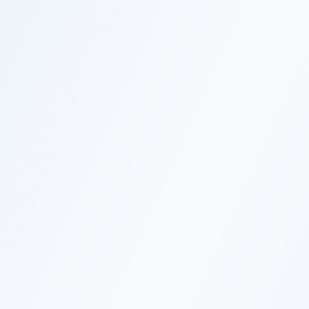
Средний балл ЕГЭ
Реальные данные из ГИВЦ и ВШЭ — не «от 200» в брошюре
Рейтинг и отзывы
От выпускников и студентов, не от приёмной комиссии
Стоимость и бюджет
Цена платного года и сколько бюджетных мест — без
«звоните, уточняйте»
Лицензия и аккредитация