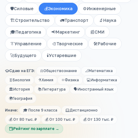
🛡️
Силовые
💰
Экономика
⚙️
Инженерные
🏗️
Строительство
🚛
Транспорт
🔬
Наука
🎓
Педагогика
📢
Маркетинг
📰
СМИ
👔
Управление
🎨
Творческие
🛠️
Рабочие
🚀
Будущего
🕯️
Устаревшие
Сдаю на ЕГЭ:
⚖️
Обществознание
📐
Математика
🧬
Биология
⚗️
Химия
⚛️
Физика
💻
Информатика
🏛️
История
📚
Литература
🗣️
Иностранный язык
🌍
География
Иначе:
🎓 После 9 класса
Дистанционно
💰 От 80 тыс. ₽
💰 От 100 тыс. ₽
💰 От 130 тыс. ₽
Рейтинг по зарплате →