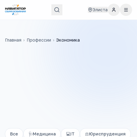
Элиста
Главная
›
Профессии
›
Экономика
Все
🩺
Медицина
💻
IT
⚖️
Юриспруденция