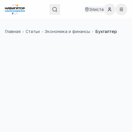
Элиста
Главная
›
Статьи
›
Экономика и финансы
›
Бухгалтер
42 000
₽
6
медиана в
России
учебных заведений
9 300
+
3
вакансий на trudvsem
ЕГЭ-предмета