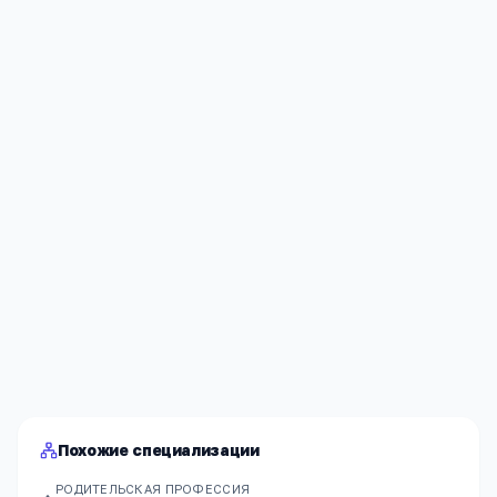
Нравится
Ответить
Я согласен(а) на обработку моих персональных данных и
публикацию
комментария
после модерации в соответствии
с
Политикой конфиденциальности
.
Отправить
Похожие специализации
РОДИТЕЛЬСКАЯ ПРОФЕССИЯ